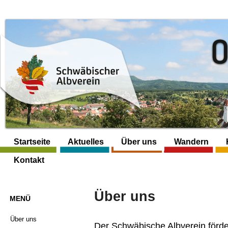
Startseite
Aktuelles
Über uns
Wandern
Kontakt
Über uns
MENÜ
Über uns
Der Schwäbische Albverein förde